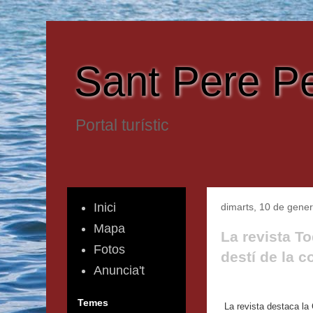
Sant Pere P
Portal turístic
Inici
dimarts, 10 de gener
Mapa
La revista T
Fotos
destí de la c
Anuncia't
Temes
La revista destaca la