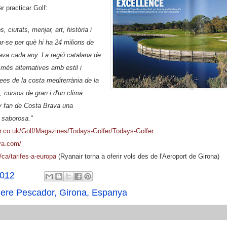
er practicar Golf:
 ciutats, menjar, art, història i
ar-se per què hi ha 24 milions de
rava cada any. La regió catalana de
 més alternatives amb estil i
ees de la costa mediterrània de la
, cursos de gran i d'un clima
ny fan de Costa Brava una
t saborosa."
r.co.uk/Golf/Magazines/Todays-Golfer/Todays-Golfer...
ya.com/
/ca/tarifes-a-europa
(Ryanair torna a oferir vols des de l'Aeroport de Girona)
2012
ere Pescador, Girona, Espanya