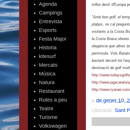
Agenda
millor destí d'Europa p
Campings
"Amb bon golf, el temps,
Entrevista
platjes, no cal pregunt
Esports
visitants a la Costa B
Festa Major
la Costa Brava ofereix
elegància que altres àr
Historia
península. Vols Barats
kitesurf
bastant decent tot l'a
Mercats
destinació de golf mol
Música
http://www.todaysgolfe
Natura
http://www.pgacatalun
http://www.ryanair.com
Restaurant
Rutes a peu
a
de gener 10, 
Teatre
Ubicació:
Sant P
Turisme
Volkswagen