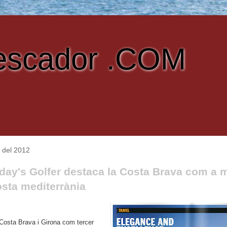
escador .COM
 del 2012
oday's Golfer destaca la Costa Brava com a m
osta mediterrània
 Costa Brava i Girona com tercer